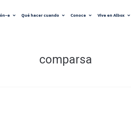
ión-e
Qué hacer cuando
Conoce
Vive en Albox
comparsa