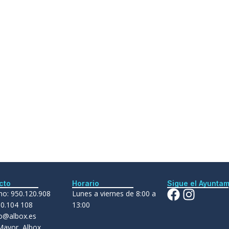
cto
Horario
Sigue el Ayuntam
no: 950.120.908
Lunes a viernes de 8:00 a
50.104 108
13:00
ro@albox.es
Mayor, Albox,